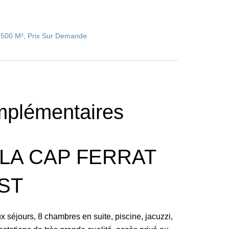
, 500 M², Prix Sur Demande
mplémentaires
LA CAP FERRAT
ST
ux séjours, 8 chambres en suite, piscine, jacuzzi,