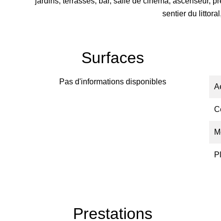
jardins, terrasses, bar, salle de cinéma, ascenseur, p
sentier du littora
Surfaces
Pas d'informations disponibles
A
C
M
P
Prestations