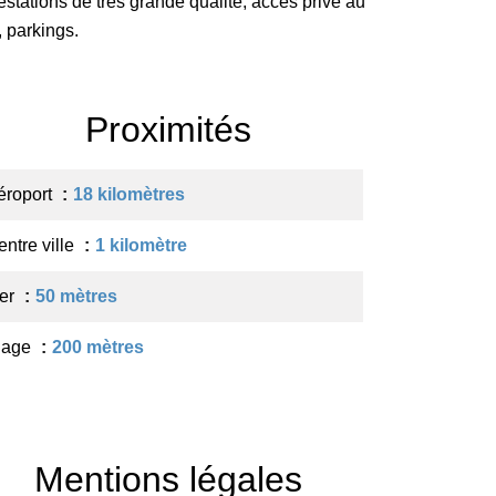
restations de très grande qualité, accès privé au
l, parkings.
Proximités
éroport
18 kilomètres
entre ville
1 kilomètre
er
50 mètres
lage
200 mètres
Mentions légales