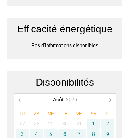
Efficacité énergétique
Pas d'informations disponibles
Disponibilités
Août,
2026
LU
MA
ME
JE
VE
SA
DI
27
28
29
30
31
1
2
3
4
5
6
7
8
9