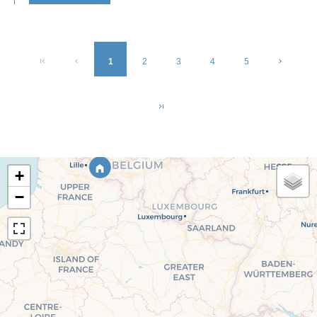
1
2
3
4
5
+
−