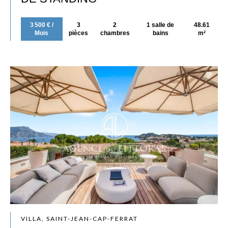
3 500 € /
3
2
1 salle de
48.61
Mois
pièces
chambres
bains
m²
VILLA, SAINT-JEAN-CAP-FERRAT