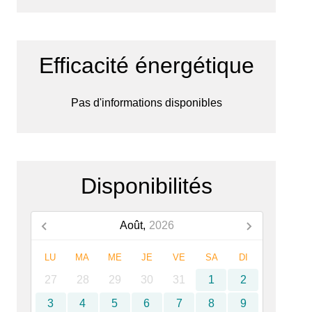
Efficacité énergétique
Pas d'informations disponibles
Disponibilités
Août,
2026
LU
MA
ME
JE
VE
SA
DI
27
28
29
30
31
1
2
3
4
5
6
7
8
9