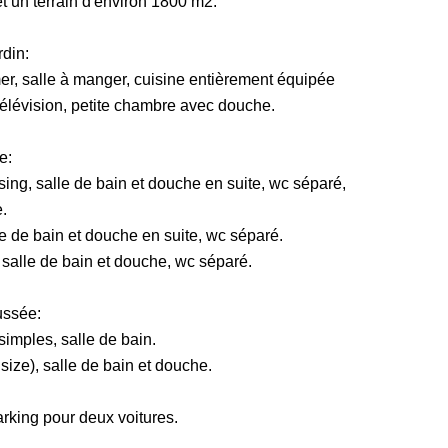
et un terrain d'environ 1800 m2.
din:
mer, salle à manger, cuisine entièrement équipée
télévision, petite chambre avec douche.
e:
ing, salle de bain et douche en suite, wc séparé,
.
e de bain et douche en suite, wc séparé.
salle de bain et douche, wc séparé.
ussée:
imples, salle de bain.
ize), salle de bain et douche.
rking pour deux voitures.